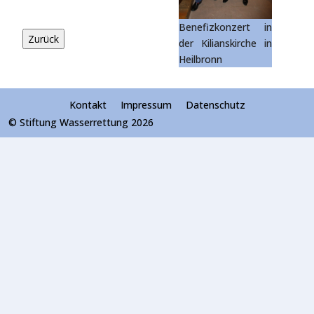
Benefizkonzert in
der Kilianskirche in
Heilbronn
Kontakt
Impressum
Datenschutz
© Stiftung Wasserrettung 2026